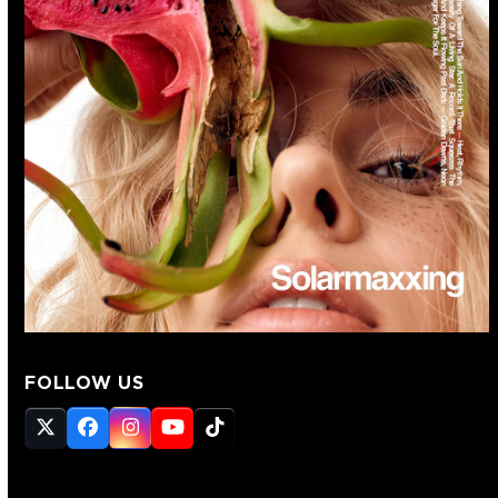
FOLLOW US
Twitter
Facebook
Instagram
YouTube
Tiktok
(deprecated)