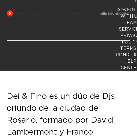
R
ADVERT
WITH 
TEAM
SERVIC
PRIVA
POLIC
TERMS
CONDITI
HELP
CENTE
Dei & Fino es un dúo de Djs
oriundo de la ciudad de
Rosario, formado por David
Lambermont y Franco