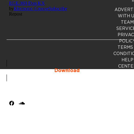
R
ADVERT
WITH 
TEAM
SERVIC
PRIVA
POLIC
TERMS
CONDITI
HELP
CENTE
Download
Facebook
SoundCloud