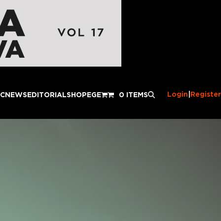
Login
|
Register
IC
NEWS
EDITORIAL
SHOP
EGE
0 ITEMS