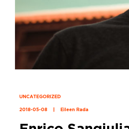
UNCATEGORIZED
2018-05-08
|
Eileen Rada
Enrico Sangiuli