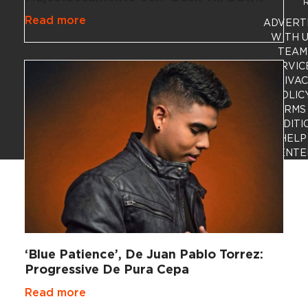
R
Read more
ADVERT
WITH 
TEAM
SERVIC
PRIVA
POLIC
TERMS
CONDITI
HELP
CENTE
‘Blue Patience’, De Juan Pablo Torrez:
Progressive De Pura Cepa
Read more