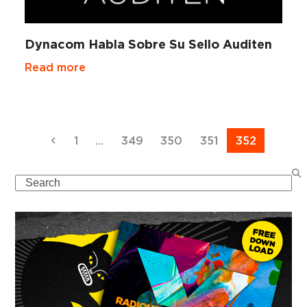
Dynacom Habla Sobre Su Sello Auditen
Read more
Previous
Page
Page
Page
Page
Page
1
…
349
350
351
352
Search