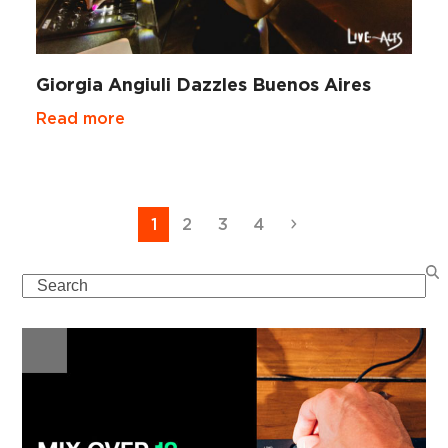
Giorgia Angiuli Dazzles Buenos Aires
Read more
Page
Page
Page
Page
Next
1
2
3
4
Search